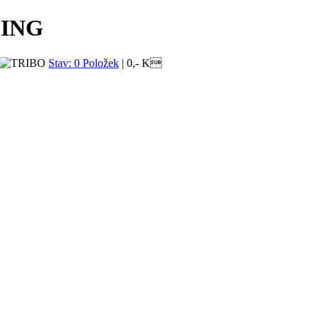
CING
Stav: 0 Položek
|
0,- K