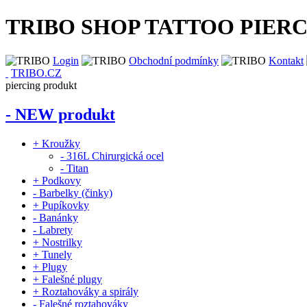
TRIBO SHOP TATTOO PIER
Login
Obchodní podmínky
Kontakt
TRIBO.CZ
piercing produkt
- NEW produkt
+ Kroužky
- 316L Chirurgická ocel
- Titan
+ Podkovy
- Barbelky (činky)
+ Pupíkovky
- Banánky
- Labrety
+ Nostrilky
+ Tunely
+ Plugy
+ Falešné plugy
+ Roztahováky a spirály
- Falešné roztahováky