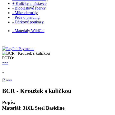
+ Kuličky a nástavce
- Bioplastové šperky
- Mikrodermály
- Péče o piercing
- Dárkové poukazy
- Materiály WildCat
FOTO:
««
«
|
1
|
2
|
»
»»
BCR - Kroužek s kuličkou
Popis:
Materiál: 316L Steel Basicline