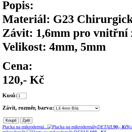
Popis:
Materiál: G23 Chirurgick
Závit: 1,6mm pro vnitřní 
Velikost: 4mm, 5mm
Cena:
120,- Kč
Kusů:
Závit, rozměr, barva:
Placka na mikrodermá...
DETAIL
90,- Kč
Ku