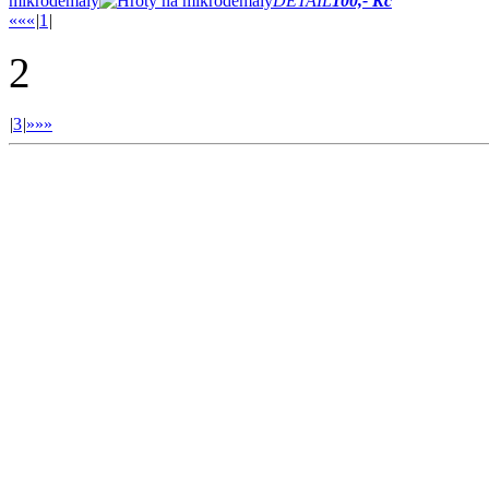
mikrodemály
DETAIL
100,- Kč
««
«
|
1
|
2
|
3
|
»
»»