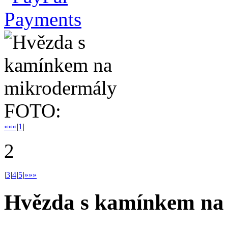
FOTO:
««
«
|
1
|
2
|
3
|
4
|
5
|
»
»»
Hvězda s kamínkem na