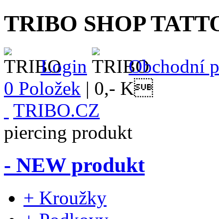
TRIBO SHOP TATT
Login
Obchodní 
0 Položek
|
0,- K
TRIBO.CZ
piercing produkt
- NEW produkt
+ Kroužky