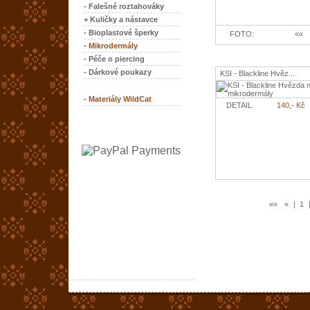
- Falešné roztahováky
+ Kuličky a nástavce
- Bioplastové šperky
FOTO:
««
- Mikrodermály
- Péče o piercing
- Dárkové poukazy
KSI - Blackline Hvěz...
- Materiály WildCat
DETAIL
140,- Kč
««
«
|
1