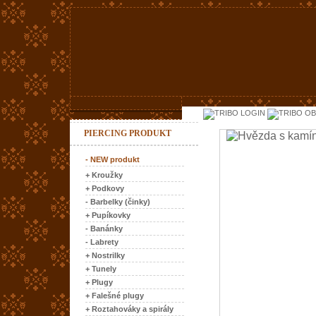
LOGIN
OB
PIERCING PRODUKT
- NEW produkt
+ Kroužky
+ Podkovy
- Barbelky (činky)
+ Pupíkovky
- Banánky
- Labrety
+ Nostrilky
+ Tunely
+ Plugy
+ Falešné plugy
+ Roztahováky a spirály