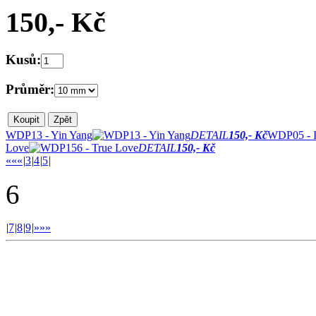
150,- Kč
Kusů:
Průměr:
WDP13 - Yin Yang
DETAIL
150,- Kč
WDP05 - I
Love
DETAIL
150,- Kč
««
«
|
3
|
4
|
5
|
6
|
7
|
8
|
9
|
»
»»