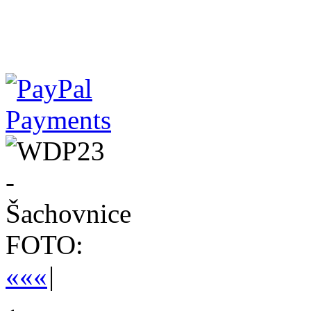
FOTO:
««
«
|