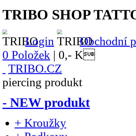
TRIBO SHOP TATT
Login
Obchodní 
0 Položek
|
0,- K
TRIBO.CZ
piercing produkt
- NEW produkt
+ Kroužky