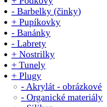
+ Podkovy
- Barbelky (činky)
+ Pupíkovky
- Banánky
- Labrety
+ Nostrilky
+ Tunely
+ Plugy
- Akrylát - obrázkové
- Organické materiály