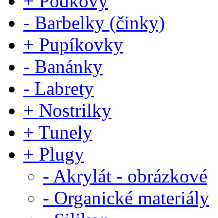
+ Podkovy
- Barbelky (činky)
+ Pupíkovky
- Banánky
- Labrety
+ Nostrilky
+ Tunely
+ Plugy
- Akrylát - obrázkové
- Organické materiály