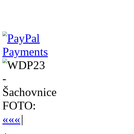
FOTO:
««
«
|