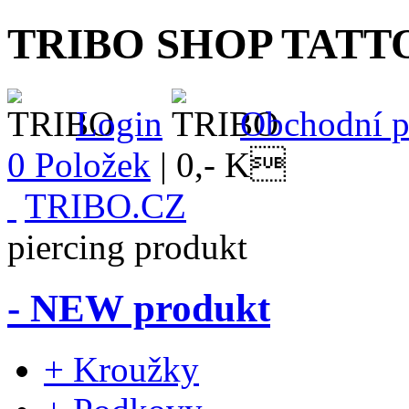
TRIBO SHOP TATT
Login
Obchodní 
0 Položek
|
0,- K
TRIBO.CZ
piercing produkt
- NEW produkt
+ Kroužky