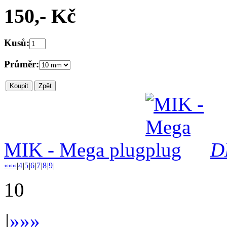
150,- Kč
Kusů:
Průměr:
MIK - Mega plug
D
««
«
|
4
|
5
|
6
|
7
|
8
|
9
|
10
|
»
»»