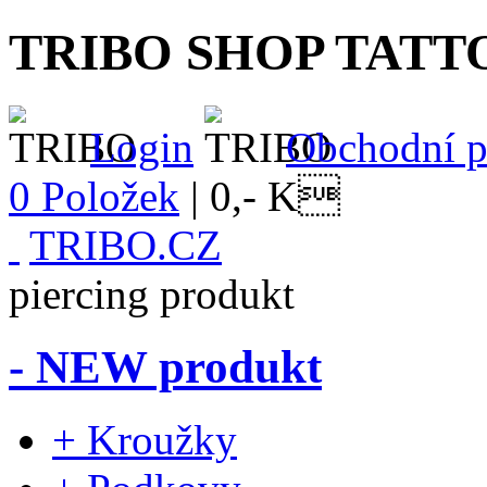
TRIBO SHOP TATT
Login
Obchodní 
0 Položek
|
0,- K
TRIBO.CZ
piercing produkt
- NEW produkt
+ Kroužky