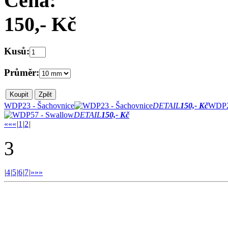
Cena:
150,- Kč
Kusů:
Průměr:
WDP23 - Šachovnice
DETAIL
150,- Kč
WDP26
DETAIL
150,- Kč
««
«
|
1
|
2
|
3
|
4
|
5
|
6
|
7
|
»
»»