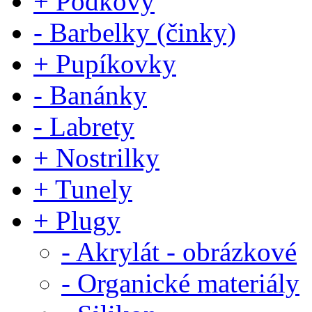
+ Podkovy
- Barbelky (činky)
+ Pupíkovky
- Banánky
- Labrety
+ Nostrilky
+ Tunely
+ Plugy
- Akrylát - obrázkové
- Organické materiály