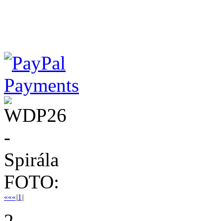
FOTO:
««
«
|
1
|
2