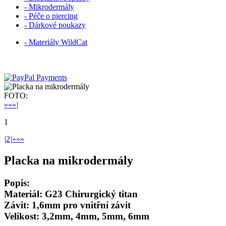
- Mikrodermály
- Péče o piercing
- Dárkové poukazy
- Materiály WildCat
FOTO:
««
«
|
1
|
2
|
»
»»
Placka na mikrodermály
Popis:
Materiál: G23 Chirurgický titan
Závit: 1,6mm pro vnitřní závit
Velikost: 3,2mm, 4mm, 5mm, 6mm