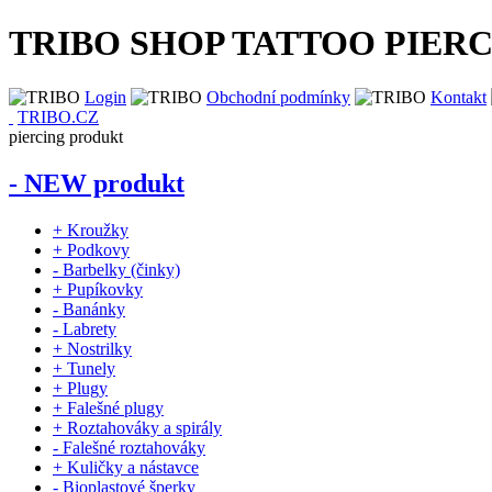
TRIBO SHOP TATTOO PIER
Login
Obchodní podmínky
Kontakt
TRIBO.CZ
piercing produkt
- NEW produkt
+ Kroužky
+ Podkovy
- Barbelky (činky)
+ Pupíkovky
- Banánky
- Labrety
+ Nostrilky
+ Tunely
+ Plugy
+ Falešné plugy
+ Roztahováky a spirály
- Falešné roztahováky
+ Kuličky a nástavce
- Bioplastové šperky