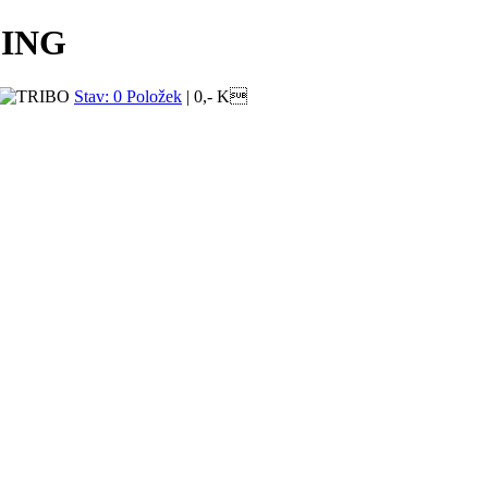
CING
Stav: 0 Položek
|
0,- K