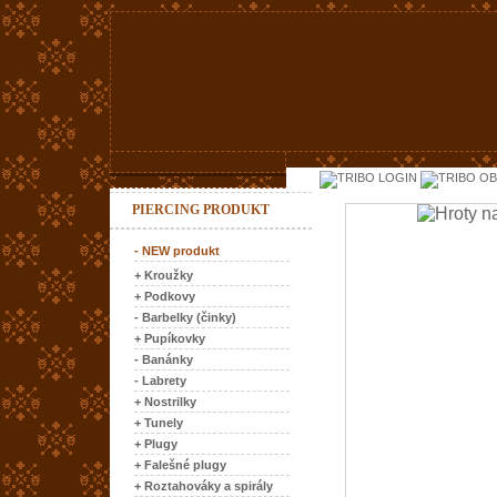
LOGIN
OB
PIERCING PRODUKT
- NEW produkt
+ Kroužky
+ Podkovy
- Barbelky (činky)
+ Pupíkovky
- Banánky
- Labrety
+ Nostrilky
+ Tunely
+ Plugy
+ Falešné plugy
+ Roztahováky a spirály