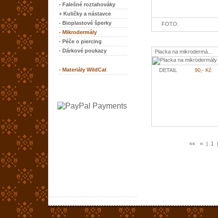
- Falešné roztahováky
+ Kuličky a nástavce
- Bioplastové šperky
FOTO:
- Mikrodermály
- Péče o piercing
- Dárkové poukazy
Placka na mikrodermá...
- Materiály WildCat
DETAIL
90,- Kč
««
«
|
1